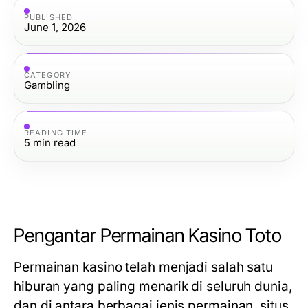
PUBLISHED
June 1, 2026
CATEGORY
Gambling
READING TIME
5
min read
Pengantar Permainan Kasino Toto
Permainan kasino telah menjadi salah satu
hiburan yang paling menarik di seluruh dunia,
dan di antara berbagai jenis permainan,
situs