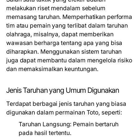
melakukan riset mendalam sebelum
memasang taruhan. Memperhatikan performa
tim atau pemain yang terlibat dalam taruhan
olahraga, misalnya, dapat memberikan
wawasan berharga tentang apa yang bisa
diharapkan. Menggunakan sistem taruhan
juga dapat membantu dalam mengelola risiko
dan memaksimalkan keuntungan.
Jenis Taruhan yang Umum Digunakan
Terdapat berbagai jenis taruhan yang biasa
digunakan dalam permainan Toto, seperti:
Taruhan Langsung:
Pemain bertaruh
pada hasil tertentu.