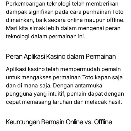
Perkembangan teknologi telah memberikan
dampak signifikan pada cara permainan Toto
dimainkan, baik secara online maupun offline.
Mari kita simak lebih dalam mengenai peran
teknologi dalam permainan ini.
Peran Aplikasi Kasino dalam Permainan
Aplikasi kasino telah mempermudah pemain
untuk mengakses permainan Toto kapan saja
dan di mana saja. Dengan antarmuka
pengguna yang intuitif, pemain dapat dengan
cepat memasang taruhan dan melacak hasil.
Keuntungan Bermain Online vs. Offline