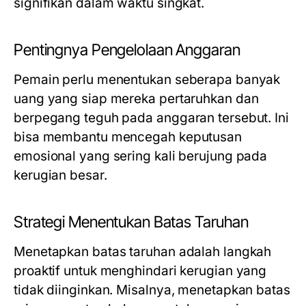
signifikan dalam waktu singkat.
Pentingnya Pengelolaan Anggaran
Pemain perlu menentukan seberapa banyak
uang yang siap mereka pertaruhkan dan
berpegang teguh pada anggaran tersebut. Ini
bisa membantu mencegah keputusan
emosional yang sering kali berujung pada
kerugian besar.
Strategi Menentukan Batas Taruhan
Menetapkan batas taruhan adalah langkah
proaktif untuk menghindari kerugian yang
tidak diinginkan. Misalnya, menetapkan batas