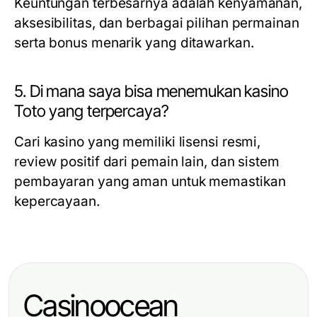
Keuntungan terbesarnya adalah kenyamanan,
aksesibilitas, dan berbagai pilihan permainan
serta bonus menarik yang ditawarkan.
5. Di mana saya bisa menemukan kasino
Toto yang terpercaya?
Cari kasino yang memiliki lisensi resmi,
review positif dari pemain lain, dan sistem
pembayaran yang aman untuk memastikan
kepercayaan.
Casinoocean