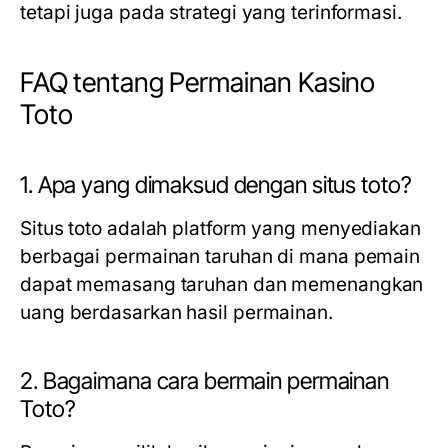
tetapi juga pada strategi yang terinformasi.
FAQ tentang Permainan Kasino
Toto
1. Apa yang dimaksud dengan situs toto?
Situs toto adalah platform yang menyediakan
berbagai permainan taruhan di mana pemain
dapat memasang taruhan dan memenangkan
uang berdasarkan hasil permainan.
2. Bagaimana cara bermain permainan
Toto?