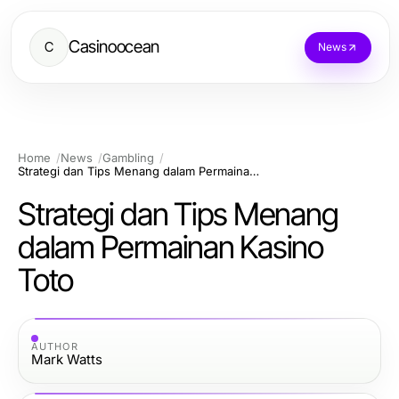
Casinoocean
C
News
Home
News
Gambling
Strategi dan Tips Menang dalam Permainan Kasino Toto
Strategi dan Tips Menang
dalam Permainan Kasino
Toto
AUTHOR
Mark Watts