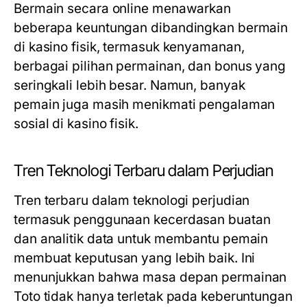
Bermain secara online menawarkan
beberapa keuntungan dibandingkan bermain
di kasino fisik, termasuk kenyamanan,
berbagai pilihan permainan, dan bonus yang
seringkali lebih besar. Namun, banyak
pemain juga masih menikmati pengalaman
sosial di kasino fisik.
Tren Teknologi Terbaru dalam Perjudian
Tren terbaru dalam teknologi perjudian
termasuk penggunaan kecerdasan buatan
dan analitik data untuk membantu pemain
membuat keputusan yang lebih baik. Ini
menunjukkan bahwa masa depan permainan
Toto tidak hanya terletak pada keberuntungan