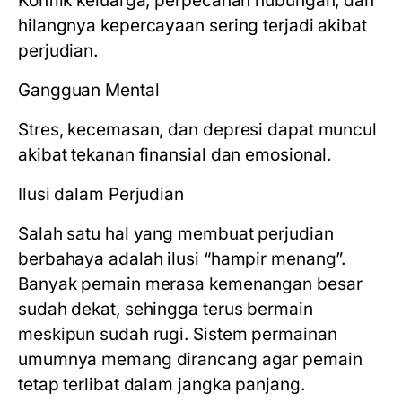
Konflik keluarga, perpecahan hubungan, dan
hilangnya kepercayaan sering terjadi akibat
perjudian.
Gangguan Mental
Stres, kecemasan, dan depresi dapat muncul
akibat tekanan finansial dan emosional.
Ilusi dalam Perjudian
Salah satu hal yang membuat perjudian
berbahaya adalah ilusi “hampir menang”.
Banyak pemain merasa kemenangan besar
sudah dekat, sehingga terus bermain
meskipun sudah rugi. Sistem permainan
umumnya memang dirancang agar pemain
tetap terlibat dalam jangka panjang.