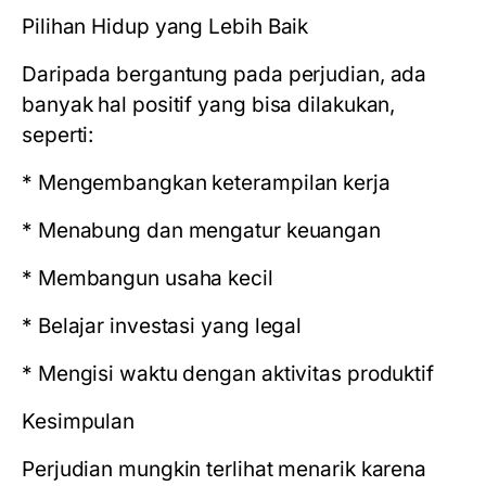
Pilihan Hidup yang Lebih Baik
Daripada bergantung pada perjudian, ada
banyak hal positif yang bisa dilakukan,
seperti:
* Mengembangkan keterampilan kerja
* Menabung dan mengatur keuangan
* Membangun usaha kecil
* Belajar investasi yang legal
* Mengisi waktu dengan aktivitas produktif
Kesimpulan
Perjudian mungkin terlihat menarik karena