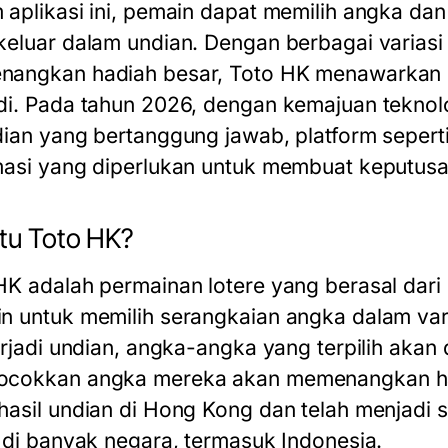
 aplikasi ini, pemain dapat memilih angka d
keluar dalam undian. Dengan berbagai varias
angkan hadiah besar, Toto HK menawarkan 
di. Pada tahun 2026, dengan kemajuan tekno
dian yang bertanggung jawab, platform sepert
masi yang diperlukan untuk membuat keputusan
Itu Toto HK?
HK adalah permainan lotere yang berasal da
n untuk memilih serangkaian angka dalam vari
terjadi undian, angka-angka yang terpilih ak
cokkan angka mereka akan memenangkan hadi
hasil undian di Hong Kong dan telah menjadi s
i di banyak negara, termasuk Indonesia.