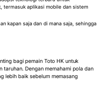
 termasuk aplikasi mobile dan sistem
 kapan saja dan di mana saja, sehingga
enting bagi pemain Toto HK untuk
 taruhan. Dengan memahami pola dan
ang lebih baik sebelum memasang