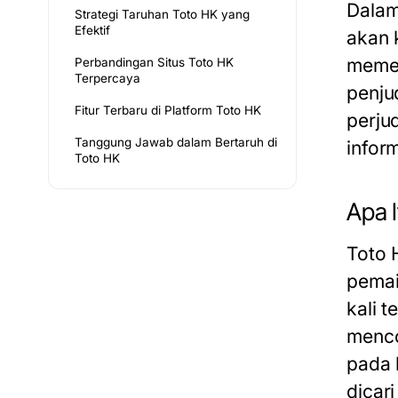
Dalam
Strategi Taruhan Toto HK yang
Efektif
akan 
memen
Perbandingan Situs Toto HK
Terpercaya
penju
Fitur Terbaru di Platform Toto HK
perju
Tanggung Jawab dalam Bertaruh di
infor
Toto HK
Apa 
Toto 
pemai
kali 
menco
pada 
dicar