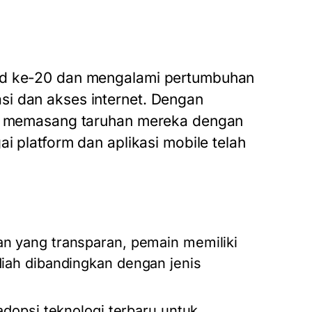
bad ke-20 dan mengalami pertumbuhan
si dan akses internet. Dengan
pat memasang taruhan mereka dengan
ai platform dan aplikasi mobile telah
n yang transparan, pemain memiliki
iah dibandingkan dengan jenis
dopsi teknologi terbaru untuk