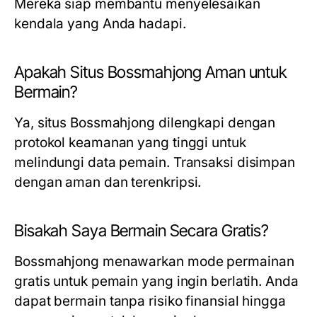
Mereka siap membantu menyelesaikan
kendala yang Anda hadapi.
Apakah Situs Bossmahjong Aman untuk
Bermain?
Ya, situs Bossmahjong dilengkapi dengan
protokol keamanan yang tinggi untuk
melindungi data pemain. Transaksi disimpan
dengan aman dan terenkripsi.
Bisakah Saya Bermain Secara Gratis?
Bossmahjong menawarkan mode permainan
gratis untuk pemain yang ingin berlatih. Anda
dapat bermain tanpa risiko finansial hingga