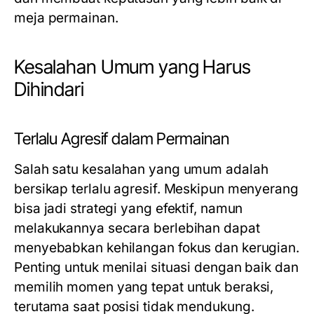
meja permainan.
Kesalahan Umum yang Harus
Dihindari
Terlalu Agresif dalam Permainan
Salah satu kesalahan yang umum adalah
bersikap terlalu agresif. Meskipun menyerang
bisa jadi strategi yang efektif, namun
melakukannya secara berlebihan dapat
menyebabkan kehilangan fokus dan kerugian.
Penting untuk menilai situasi dengan baik dan
memilih momen yang tepat untuk beraksi,
terutama saat posisi tidak mendukung.