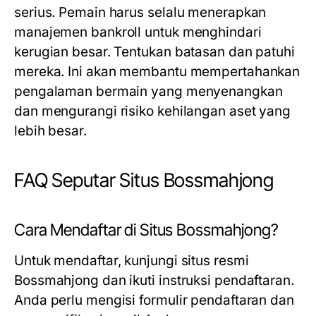
serius. Pemain harus selalu menerapkan
manajemen bankroll untuk menghindari
kerugian besar. Tentukan batasan dan patuhi
mereka. Ini akan membantu mempertahankan
pengalaman bermain yang menyenangkan
dan mengurangi risiko kehilangan aset yang
lebih besar.
FAQ Seputar Situs Bossmahjong
Cara Mendaftar di Situs Bossmahjong?
Untuk mendaftar, kunjungi situs resmi
Bossmahjong dan ikuti instruksi pendaftaran.
Anda perlu mengisi formulir pendaftaran dan