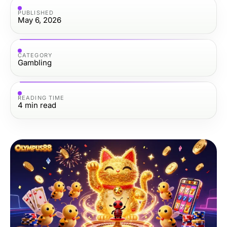
PUBLISHED
May 6, 2026
CATEGORY
Gambling
READING TIME
4
min read