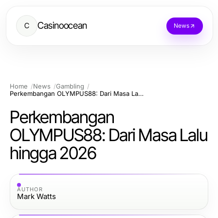
Casinoocean
C
News
Home
News
Gambling
Perkembangan OLYMPUS88: Dari Masa Lalu hingga 2026
Perkembangan
OLYMPUS88: Dari Masa Lalu
hingga 2026
AUTHOR
Mark Watts