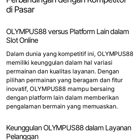
di Pasar
OLYMPUS88 versus Platform Lain dalam
Slot Online
Dalam dunia yang kompetitif ini, OLYMPUS88
memiliki keunggulan dalam hal variasi
permainan dan kualitas layanan. Dengan
pilihan permainan yang beragam dan fitur
inovatif, OLYMPUS88 mampu bersaing
dengan platform lain dalam memberikan
pengalaman bermain yang memuaskan.
Keunggulan OLYMPUS88 dalam Layanan
Pelanggan